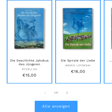
Die Geschichte Jakobus
Die Spirale der Liebe
.
des Jüngeren
Anbieter:
INGRID LIPOWSKI
Anbieter:
RYVELLUS
Normaler
€16,00
Normaler
€15,00
Preis
Preis
von
1
/
4
Alle anzeigen