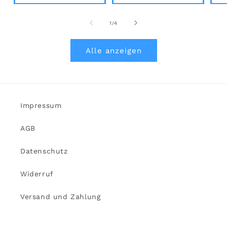
von
1
/
4
Alle anzeigen
Impressum
AGB
Datenschutz
Widerruf
Versand und Zahlung