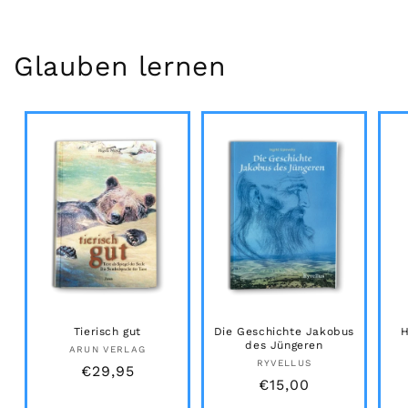
Glauben lernen
Tierisch gut
Die Geschichte Jakobus
H
des Jüngeren
Anbieter:
ARUN VERLAG
Anbieter:
RYVELLUS
Normaler
€29,95
Normaler
€15,00
Preis
Preis