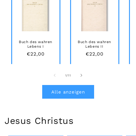
Buch des wahren
Buch des wahren
Lebens I
Lebens II
Normaler
€22,00
Normaler
€22,00
Preis
Preis
von
1
/
11
Alle anzeigen
Jesus Christus